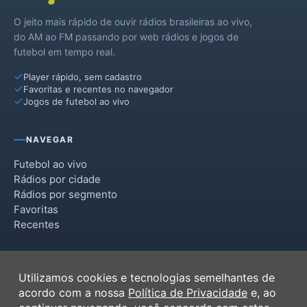
O jeito mais rápido de ouvir rádios brasileiras ao vivo,
Rio Paranaíba
do AM ao FM passando por web rádios e jogos de
futebol em tempo real.
Romaria
Player rápido, sem cadastro
Favoritas e recentes no navegador
Jogos de futebol ao vivo
NAVEGAR
Futebol ao vivo
Rádios por cidade
Rádios por segmento
Favoritas
Recentes
INSTITUCIONAL
Utilizamos cookies e tecnologias semelhantes de
Termos de Uso
acordo com a nossa
Política de Privacidade
e, ao
Política de Privacidade