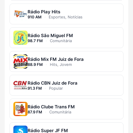
Rádio Play Hits
910 AM
·
Esportes, Notícias
Rádio São Miguel FM
98.7 FM
·
Comunitária
Rádio Mix FM Juiz de Fora
88.9 FM
·
Hits, Jovem
Rádio CBN Juiz de Fora
91.3 FM
·
Popular
Rádio Clube Trans FM
87.9 FM
·
Comunitária
Rádio Super JF FM