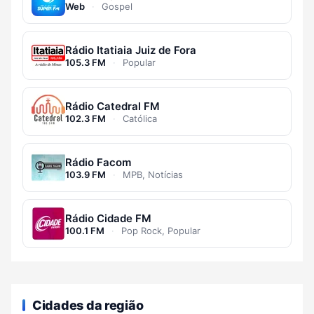
Web
·
Gospel
Rádio Itatiaia Juiz de Fora
105.3 FM
·
Popular
Rádio Catedral FM
102.3 FM
·
Católica
Rádio Facom
103.9 FM
·
MPB, Notícias
Rádio Cidade FM
100.1 FM
·
Pop Rock, Popular
Cidades da região