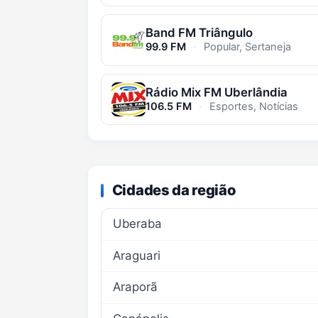
Band FM Triângulo
99.9 FM
·
Popular, Sertaneja
Rádio Mix FM Uberlândia
106.5 FM
·
Esportes, Notícias
Cidades da região
Uberaba
Araguari
Araporã