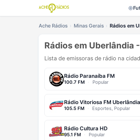
Fu
Ache Rádios
Minas Gerais
Rádios em U
Rádios em Uberlândia 
Lista de emissoras de rádio na cida
Rádio Paranaíba FM
100.7 FM
·
Popular
Rádio Vitoriosa FM Uberlândi
105.5 FM
·
Esportes, Popular
Rádio Cultura HD
95.1 FM
·
Popular