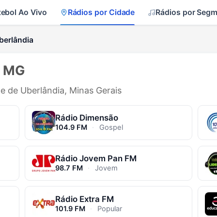
tebol Ao Vivo
Rádios por Cidade
Rádios por Seg
berlândia
- MG
de de Uberlândia, Minas Gerais
Rádio Dimensão
104.9 FM
·
Gospel
a
Rádio Jovem Pan FM
98.7 FM
·
Jovem
Rádio Extra FM
101.9 FM
·
Popular