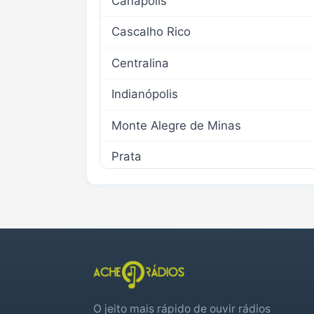
Canápolis
Cascalho Rico
Centralina
Indianópolis
Monte Alegre de Minas
Prata
Tupaciguara
Veríssimo
O jeito mais rápido de ouvir rádios