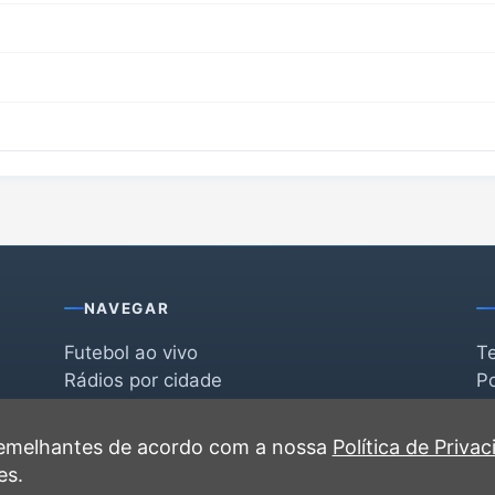
NAVEGAR
Futebol ao vivo
T
Rádios por cidade
Po
Rádios por segmento
F
po
Favoritas
C
 semelhantes de acordo com a nossa
Política de Priva
Recentes
es.