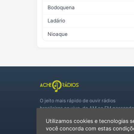
Bodoquena
Ladário
Nioaque
O jeito mais rápido de ouvir rádios
brasileiras ao vivo, do AM ao FM passando
por web rádios e jogos de futebol em tem
Utilizamos cookies e tecnologias
real.
você concorda com estas condiçõ