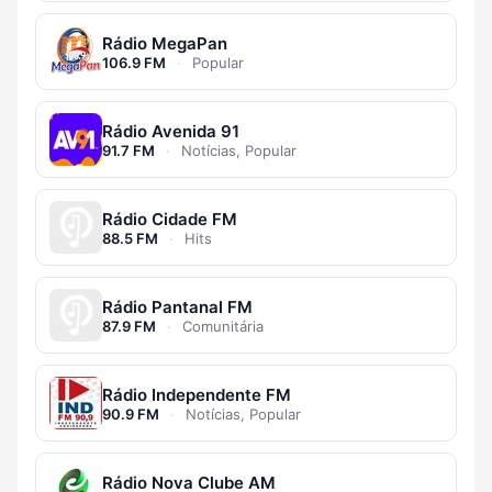
Rádio MegaPan
106.9 FM
·
Popular
Rádio Avenida 91
91.7 FM
·
Notícias, Popular
Rádio Cidade FM
88.5 FM
·
Hits
Rádio Pantanal FM
87.9 FM
·
Comunitária
Rádio Independente FM
90.9 FM
·
Notícias, Popular
Rádio Nova Clube AM