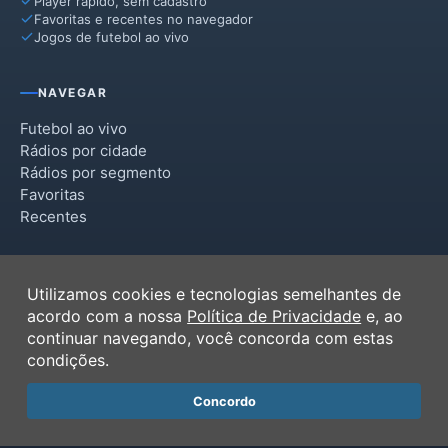
Player rápido, sem cadastro
Favoritas e recentes no navegador
Jogos de futebol ao vivo
NAVEGAR
Futebol ao vivo
Rádios por cidade
Rádios por segmento
Favoritas
Recentes
INSTITUCIONAL
Utilizamos cookies e tecnologias semelhantes de
Termos de Uso
acordo com a nossa
Política de Privacidade
e, ao
Política de Privacidade
continuar navegando, você concorda com estas
Ferramentas
condições.
Contato
Concordo