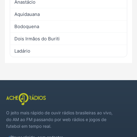
Anastácio
Aquidauana
Bodoquena
Dois Irmãos do Buriti
Ladário
O jeito mais rápido de ouvir rádios brasileiras ao vivo,
do AM ao FM passando por web rádios e jogos de
futebol em tempo real.