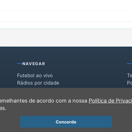
NAVEGAR
Futebol ao vivo
T
Rádios por cidade
Po
Rádios por segmento
F
po
Favoritas
C
 semelhantes de acordo com a nossa
Política de Priva
Recentes
es.
Concordo