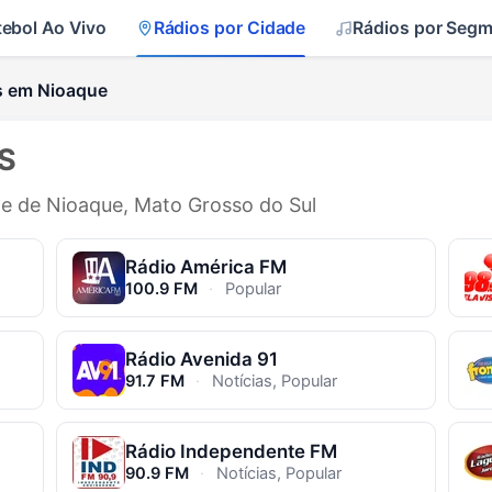
tebol Ao Vivo
Rádios por Cidade
Rádios por Seg
s em Nioaque
MS
de de Nioaque, Mato Grosso do Sul
Rádio América FM
100.9 FM
·
Popular
Rádio Avenida 91
91.7 FM
·
Notícias, Popular
Rádio Independente FM
90.9 FM
·
Notícias, Popular