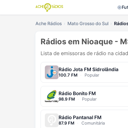
Fu
Ache Rádios
Mato Grosso do Sul
Rádio
Rádios em Nioaque - 
Lista de emissoras de rádio na cida
Rádio Jota FM Sidrolândia
100.7 FM
·
Popular
Rádio Bonito FM
98.9 FM
·
Popular
Rádio Pantanal FM
87.9 FM
·
Comunitária