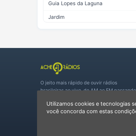
Guia Lopes da Laguna
Jardim
O jeito mais rápido de ouvir rádios
brasileiras ao vivo, do AM ao FM passando
por web rádios e jogos de futebol em tem
Utilizamos cookies e tecnologias
real.
você concorda com estas condiçõ
Player rápido, sem cadastro
Favoritas e recentes no navegador
Jogos de futebol ao vivo