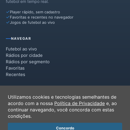
futebol em tempo real.
Player rápido, sem cadastro
Favoritas e recentes no navegador
Jogos de futebol ao vivo
NAVEGAR
Futebol ao vivo
Rádios por cidade
Rádios por segmento
Favoritas
Recentes
INSTITUCIONAL
Utilizamos cookies e tecnologias semelhantes de
Termos de Uso
acordo com a nossa
Política de Privacidade
e, ao
Política de Privacidade
continuar navegando, você concorda com estas
Ferramentas
condições.
Contato
Concordo