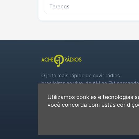
Terenos
O jeito mais rápido de ouvir rádios
brasileiras ao vivo, do AM ao FM passando
por web rádios e jogos de futebol em tem
Utilizamos cookies e tecnologias
real.
você concorda com estas condiçõ
Player rápido, sem cadastro
Favoritas e recentes no navegador
Jogos de futebol ao vivo