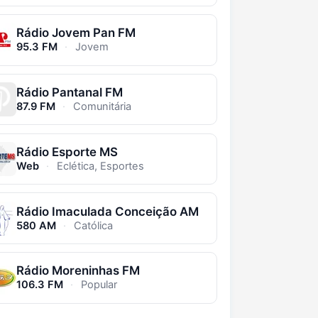
Rádio Jovem Pan FM
95.3 FM
·
Jovem
Rádio Pantanal FM
87.9 FM
·
Comunitária
Rádio Esporte MS
Web
·
Eclética, Esportes
Rádio Imaculada Conceição AM
580 AM
·
Católica
Rádio Moreninhas FM
106.3 FM
·
Popular