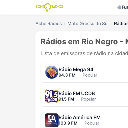
Fu
Ache Rádios
Mato Grosso do Sul
Rádio
Rádios em Rio Negro -
Lista de emissoras de rádio na cida
Rádio Mega 94
94.3 FM
·
Popular
Rádio FM UCDB
91.5 FM
·
Popular
Rádio América FM
100.9 FM
·
Popular