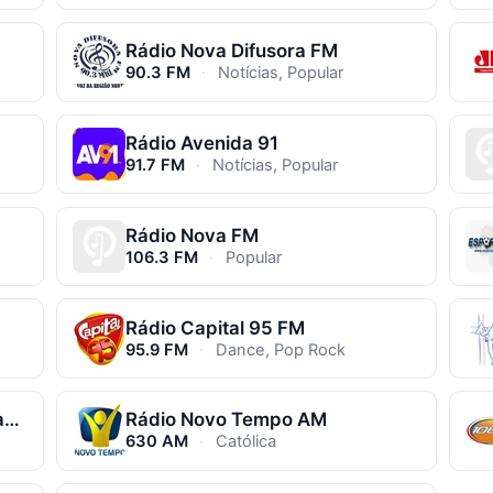
Rádio Nova Difusora FM
90.3 FM
·
Notícias, Popular
Rádio Avenida 91
91.7 FM
·
Notícias, Popular
Rádio Nova FM
106.3 FM
·
Popular
Rádio Capital 95 FM
95.9 FM
·
Dance, Pop Rock
Rádio Rede Aleluia Campo Grande
Rádio Novo Tempo AM
630 AM
·
Católica