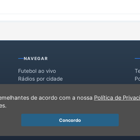
NAVEGAR
Futebol ao vivo
T
Rádios por cidade
Po
Rádios por segmento
F
po
Favoritas
C
 semelhantes de acordo com a nossa
Política de Priva
Recentes
es.
Concordo