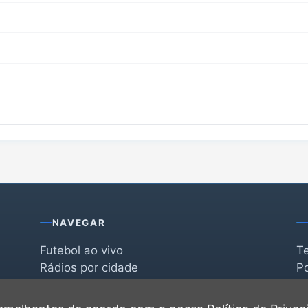
NAVEGAR
Futebol ao vivo
T
Rádios por cidade
Po
Rádios por segmento
F
po
Favoritas
C