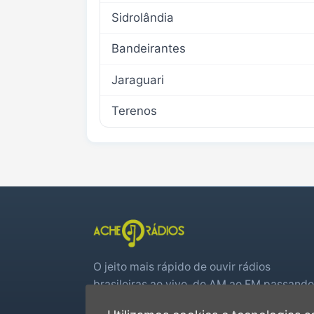
Sidrolândia
Bandeirantes
Jaraguari
Terenos
O jeito mais rápido de ouvir rádios
brasileiras ao vivo, do AM ao FM passando
por web rádios e jogos de futebol em tem