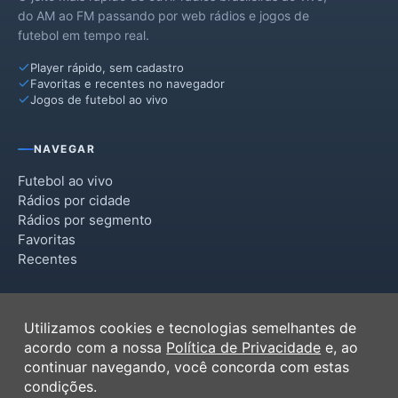
do AM ao FM passando por web rádios e jogos de
futebol em tempo real.
Player rápido, sem cadastro
Favoritas e recentes no navegador
Jogos de futebol ao vivo
NAVEGAR
Futebol ao vivo
Rádios por cidade
Rádios por segmento
Favoritas
Recentes
INSTITUCIONAL
Utilizamos cookies e tecnologias semelhantes de
Termos de Uso
acordo com a nossa
Política de Privacidade
e, ao
Política de Privacidade
continuar navegando, você concorda com estas
Ferramentas
condições.