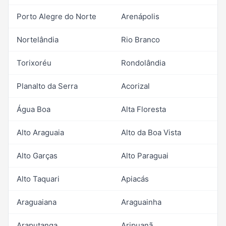
Porto Alegre do Norte
Arenápolis
Nortelândia
Rio Branco
Torixoréu
Rondolândia
Planalto da Serra
Acorizal
Água Boa
Alta Floresta
Alto Araguaia
Alto da Boa Vista
Alto Garças
Alto Paraguai
Alto Taquari
Apiacás
Araguaiana
Araguainha
Araputanga
Aripuanã