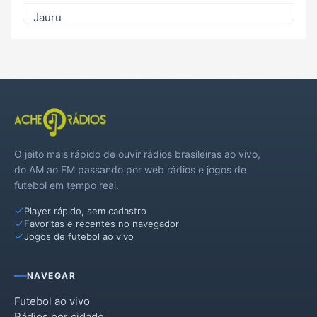
Jauru
Lambari d'Oeste
Reserva do Cabaçal
Salto do Céu
São José dos Quatro Marcos
O jeito mais rápido de ouvir rádios brasileiras ao vivo,
do AM ao FM passando por web rádios e jogos de
futebol em tempo real.
Player rápido, sem cadastro
Favoritas e recentes no navegador
Jogos de futebol ao vivo
NAVEGAR
Futebol ao vivo
Rádios por cidade