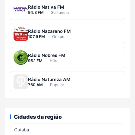
Rádio Nativa FM
94.3 FM
·
Sertaneja
Rádio Nazareno FM
107.9 FM
·
Gospel
Rádio Nobres FM
95.1 FM
·
Hits
Rádio Natureza AM
760 AM
·
Popular
Cidades da região
Cuiabá