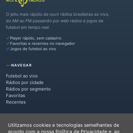
Santo Antônio do Leverger
O jeito mais rápido de ouvir rádios brasileiras ao vivo,
do AM ao FM passando por web rádios e jogos de
futebol em tempo real.
Player rápido, sem cadastro
Favoritas e recentes no navegador
Jogos de futebol ao vivo
NAVEGAR
Futebol ao vivo
Rádios por cidade
Rádios por segmento
Favoritas
Recentes
INSTITUCIONAL
Utilizamos cookies e tecnologias semelhantes de
Termos de Uso
acordo com a nossa
Política de Privacidade
e, ao