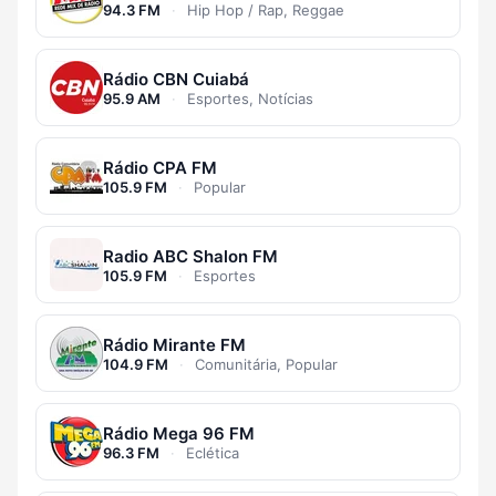
94.3 FM
·
Hip Hop / Rap, Reggae
Rádio CBN Cuiabá
95.9 AM
·
Esportes, Notícias
Rádio CPA FM
105.9 FM
·
Popular
Radio ABC Shalon FM
105.9 FM
·
Esportes
Rádio Mirante FM
104.9 FM
·
Comunitária, Popular
Rádio Mega 96 FM
96.3 FM
·
Eclética