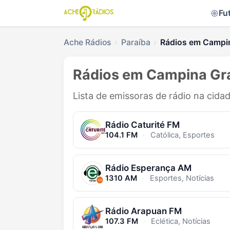
Fu
Ache Rádios
Paraíba
Rádios em Campi
Rádios em Campina Gr
Lista de emissoras de rádio na cid
Rádio Caturité FM
104.1 FM
·
Católica, Esportes
Rádio Esperança AM
1310 AM
·
Esportes, Notícias
Rádio Arapuan FM
107.3 FM
·
Eclética, Notícias