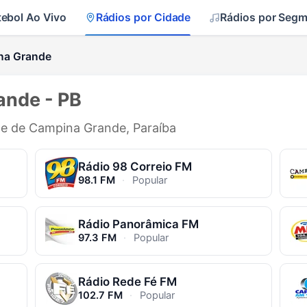
tebol Ao Vivo
Rádios por Cidade
Rádios por Seg
na Grande
ande - PB
ade de Campina Grande, Paraíba
Rádio 98 Correio FM
98.1 FM
·
Popular
Rádio Panorâmica FM
97.3 FM
·
Popular
Rádio Rede Fé FM
102.7 FM
·
Popular