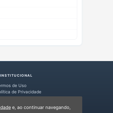
INSTITUCIONAL
ermos de Uso
lítica de Privacidade
erramentas
ontato
cidade
e, ao continuar navegando,