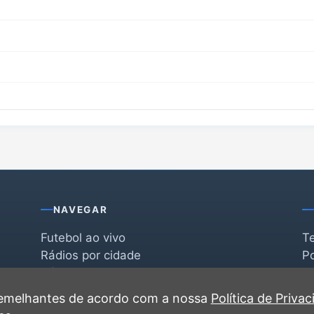
NAVEGAR
Futebol ao vivo
T
Rádios por cidade
Po
Rádios por segmento
F
po
Favoritas
C
 semelhantes de acordo com a nossa
Política de Priva
Recentes