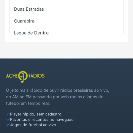
Duas Estradas
Guarabira
Lagoa de Dentro
Logradouro
Mulungu
Pilões
Pilõezinhos
O jeito mais rápido de ouvir rádios brasileiras ao vivo,
Serra da Raiz
do AM ao FM passando por web rádios e jogos de
futebol em tempo real.
Serraria
Player rápido, sem cadastro
Sertãozinho
Favoritas e recentes no navegador
Jogos de futebol ao vivo