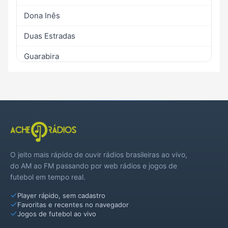
Dona Inês
Duas Estradas
Guarabira
Lagoa de Dentro
Logradouro
Mulungu
Pilões
O jeito mais rápido de ouvir rádios brasileiras ao vivo,
Pilõezinhos
do AM ao FM passando por web rádios e jogos de
futebol em tempo real.
Pirpirituba
Player rápido, sem cadastro
Serraria
Favoritas e recentes no navegador
Jogos de futebol ao vivo
Sertãozinho