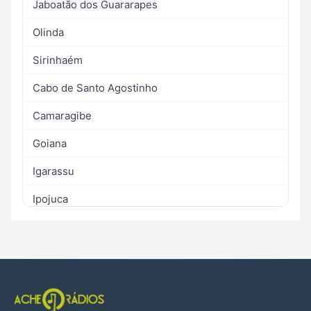
Jaboatão dos Guararapes
Olinda
Sirinhaém
Cabo de Santo Agostinho
Camaragibe
Goiana
Igarassu
Ipojuca
Paulista
São Lourenço da Mata