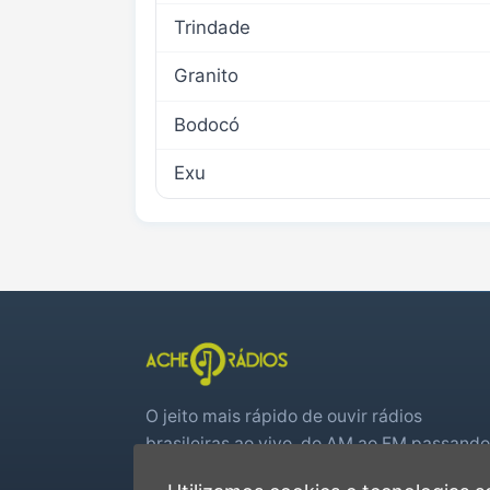
Trindade
Granito
Bodocó
Exu
O jeito mais rápido de ouvir rádios
brasileiras ao vivo, do AM ao FM passando
por web rádios e jogos de futebol em tem