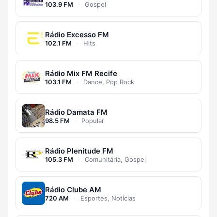
103.9 FM
·
Gospel
Rádio Excesso FM
102.1 FM
·
Hits
Rádio Mix FM Recife
103.1 FM
·
Dance, Pop Rock
Rádio Damata FM
98.5 FM
·
Popular
Rádio Plenitude FM
105.3 FM
·
Comunitária, Gospel
Rádio Clube AM
720 AM
·
Esportes, Notícias