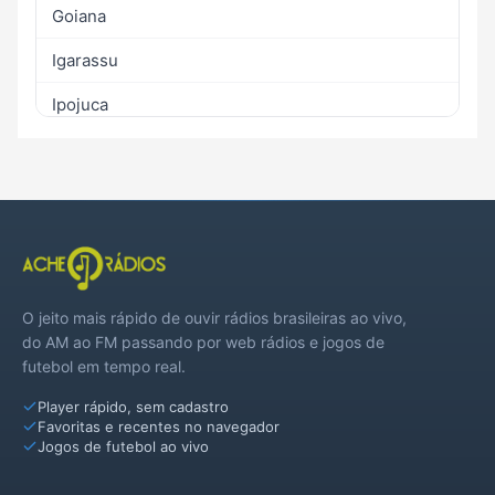
Goiana
Igarassu
Ipojuca
Paulista
São Lourenço da Mata
O jeito mais rápido de ouvir rádios brasileiras ao vivo,
do AM ao FM passando por web rádios e jogos de
futebol em tempo real.
Player rápido, sem cadastro
Favoritas e recentes no navegador
Jogos de futebol ao vivo