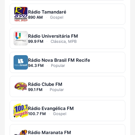
Rádio Tamandaré
890 AM
·
Gospel
Rádio Universitária FM
99.9 FM
·
Clássica, MPB
Rádio Nova Brasil FM Recife
94.3 FM
·
Popular
Rádio Clube FM
99.1 FM
·
Popular
Rádio Evangélica FM
100.7 FM
·
Gospel
Rádio Maranata FM