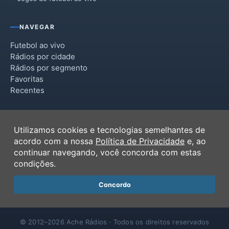
NAVEGAR
Futebol ao vivo
Rádios por cidade
Rádios por segmento
Favoritas
Recentes
INSTITUCIONAL
Utilizamos cookies e tecnologias semelhantes de
Termos de Uso
acordo com a nossa
Política de Privacidade
e, ao
Política de Privacidade
continuar navegando, você concorda com estas
Ferramentas
condições.
Contato
Concordo
© 2012–2026 Ache Rádios · Todos os direitos reservados