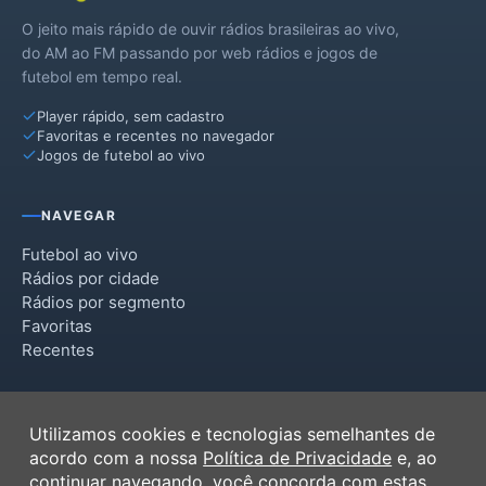
O jeito mais rápido de ouvir rádios brasileiras ao vivo,
do AM ao FM passando por web rádios e jogos de
futebol em tempo real.
Player rápido, sem cadastro
Favoritas e recentes no navegador
Jogos de futebol ao vivo
NAVEGAR
Futebol ao vivo
Rádios por cidade
Rádios por segmento
Favoritas
Recentes
INSTITUCIONAL
Utilizamos cookies e tecnologias semelhantes de
Termos de Uso
acordo com a nossa
Política de Privacidade
e, ao
Política de Privacidade
continuar navegando, você concorda com estas