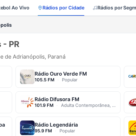
tebol Ao Vivo
Rádios por Cidade
Rádios por Seg
polis
 - PR
de de Adrianópolis, Paraná
Rádio Ouro Verde FM
105.5 FM
·
Popular
Rádio Difusora FM
101.9 FM
·
Adulta Contemporânea, MPB
ba
Rádio Legendária
95.9 FM
·
Popular