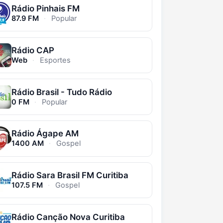
Rádio Pinhais FM
87.9 FM
·
Popular
Rádio CAP
Web
·
Esportes
Rádio Brasil - Tudo Rádio
0 FM
·
Popular
Rádio Ágape AM
1400 AM
·
Gospel
Rádio Sara Brasil FM Curitiba
107.5 FM
·
Gospel
Rádio Canção Nova Curitiba