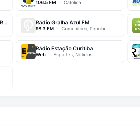
106.5 FM
·
Católica
Rádio Cultural do Boqueirão - RCB FM
Rádio Gralha Azul FM
98.3 FM
·
Comunitária, Popular
Rádio Estação Curitiba
Web
·
Esportes, Notícias