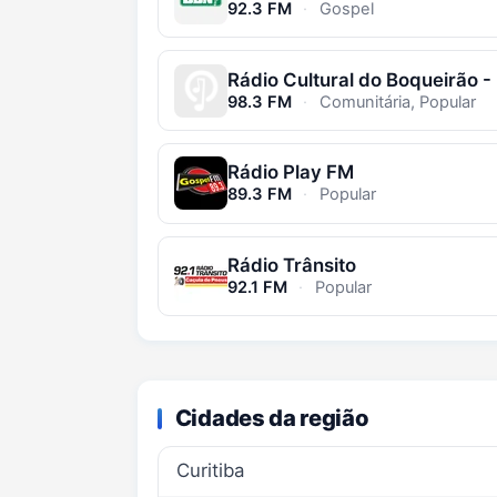
92.3 FM
·
Gospel
98.3 FM
·
Comunitária, Popular
Rádio Play FM
89.3 FM
·
Popular
Rádio Trânsito
92.1 FM
·
Popular
Cidades da região
Curitiba