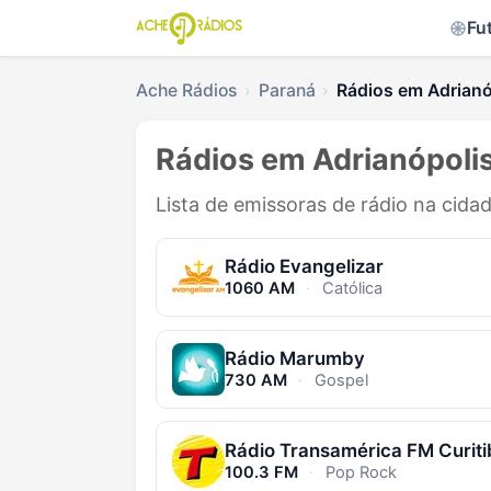
Fu
Ache Rádios
Paraná
Rádios em Adrianó
Rádios em Adrianópolis
Lista de emissoras de rádio na cida
Rádio Evangelizar
1060 AM
·
Católica
Rádio Marumby
730 AM
·
Gospel
Rádio Transamérica FM Curiti
100.3 FM
·
Pop Rock