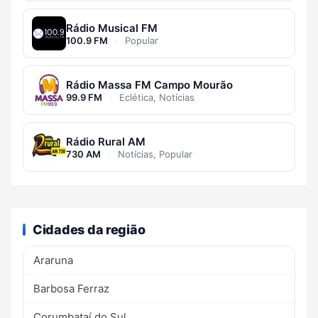
Rádio Musical FM
100.9 FM
·
Popular
Rádio Massa FM Campo Mourão
99.9 FM
·
Eclética, Notícias
Rádio Rural AM
730 AM
·
Notícias, Popular
Cidades da região
Araruna
Barbosa Ferraz
Corumbataí do Sul