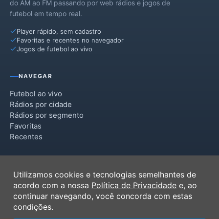
do AM ao FM passando por web rádios e jogos de
futebol em tempo real.
Player rápido, sem cadastro
Favoritas e recentes no navegador
Jogos de futebol ao vivo
NAVEGAR
Futebol ao vivo
Rádios por cidade
Rádios por segmento
Favoritas
Recentes
INSTITUCIONAL
Utilizamos cookies e tecnologias semelhantes de
Termos de Uso
acordo com a nossa
Política de Privacidade
e, ao
Política de Privacidade
continuar navegando, você concorda com estas
Ferramentas
condições.
Contato