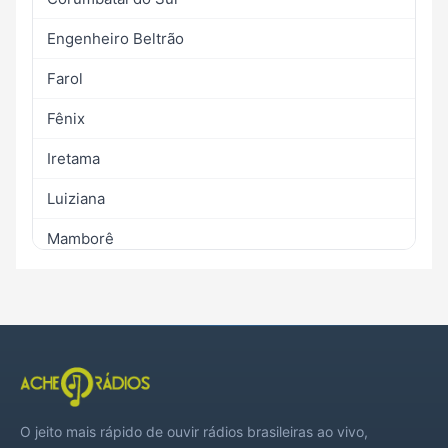
Engenheiro Beltrão
Farol
Fênix
Iretama
Luiziana
Mamborê
Peabiru
Quinta do Sol
Roncador
Terra Boa
O jeito mais rápido de ouvir rádios brasileiras ao vivo,