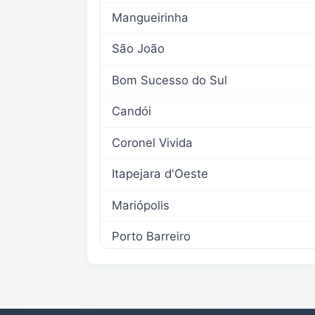
Mangueirinha
São João
Bom Sucesso do Sul
Candói
Coronel Vivida
Itapejara d'Oeste
Mariópolis
Porto Barreiro
Rio Bonito do Iguaçu
Saudade do Iguaçu