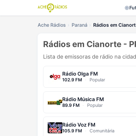
Fu
Ache Rádios
Paraná
Rádios em Cianort
Rádios em Cianorte - P
Lista de emissoras de rádio na cida
Rádio Olga FM
102.9 FM
·
Popular
Rádio Música FM
89.9 FM
·
Popular
Rádio Voz FM
105.9 FM
·
Comunitária