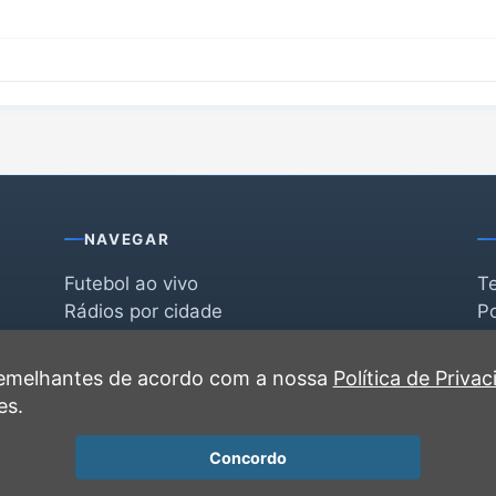
NAVEGAR
Futebol ao vivo
T
Rádios por cidade
Po
Rádios por segmento
F
po
Favoritas
C
 semelhantes de acordo com a nossa
Política de Priva
Recentes
es.
Concordo