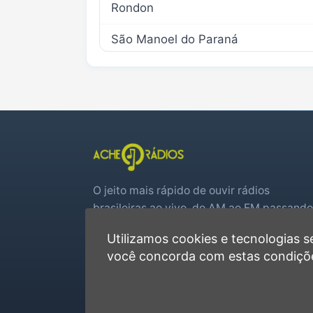
Rondon
São Manoel do Paraná
São Tomé
Tapejara
Tuneiras do Oeste
O jeito mais rápido de ouvir rádios
brasileiras ao vivo, do AM ao FM passando
por web rádios e jogos de futebol em tem
Utilizamos cookies e tecnologias
real.
você concorda com estas condiçõ
Player rápido, sem cadastro
Favoritas e recentes no navegador
Jogos de futebol ao vivo