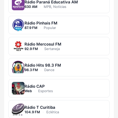
Rádio Paraná Educativa AM
630 AM
·
MPB, Notícias
Rádio Pinhais FM
87.9 FM
·
Popular
Rádio Mercosul FM
92.9 FM
·
Sertaneja
Rádio Hits 98.3 FM
98.3 FM
·
Dance
Rádio CAP
Web
·
Esportes
Rádio T Curitiba
104.9 FM
·
Eclética