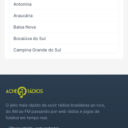
Antonina
Araucária
Balsa Nova
Bocaiúva do Sul
Campina Grande do Sul
Campo Largo
Colombo
Fazenda Rio Grande
Lapa
O jeito mais rápido de ouvir rádios brasileiras ao vivo,
Piraquara
do AM ao FM passando por web rádios e jogos de
futebol em tempo real.
Porto Amazonas
Player rápido, sem cadastro