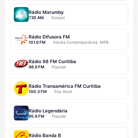
Rádio Marumby
730 AM
·
Gospel
Rádio Difusora FM
101.9 FM
·
Adulta Contemporânea, MPB
Rádio 98 FM Curitiba
98.9 FM
·
Popular
Rádio Transamérica FM Curitiba
100.3 FM
·
Pop Rock
Rádio Legendária
95.9 FM
·
Popular
Rádio Banda B