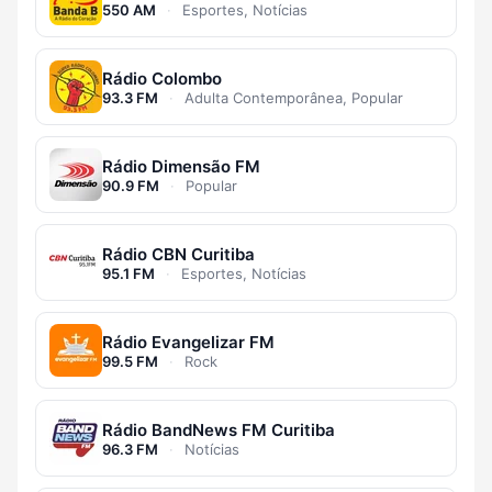
550 AM
·
Esportes, Notícias
Rádio Colombo
93.3 FM
·
Adulta Contemporânea, Popular
Rádio Dimensão FM
90.9 FM
·
Popular
Rádio CBN Curitiba
95.1 FM
·
Esportes, Notícias
Rádio Evangelizar FM
99.5 FM
·
Rock
Rádio BandNews FM Curitiba
96.3 FM
·
Notícias