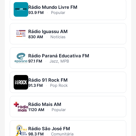
Rádio Mundo Livre FM
93.9 FM
·
Popular
Rádio Iguassu AM
830 AM
·
Notícias
Rádio Paraná Educativa FM
97.1 FM
·
Jazz, MPB
Rádio 91 Rock FM
91.3 FM
·
Pop Rock
Rádio Mais AM
1120 AM
·
Popular
Rádio São José FM
98.3 FM
·
Comunitária