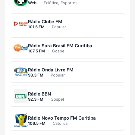
Web
·
Eclética, Esportes
Rádio Clube FM
101.5 FM
·
Popular
Rádio Sara Brasil FM Curitiba
107.5 FM
·
Gospel
Rádio Onda Livre FM
98.3 FM
·
Popular
Rádio BBN
92.3 FM
·
Gospel
Rádio Novo Tempo FM Curitiba
106.5 FM
·
Católica