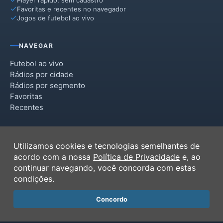
Quatro Barras
Favoritas e recentes no navegador
Jogos de futebol ao vivo
Rio Branco do Sul
Tijucas do Sul
NAVEGAR
Tunas do Paraná
Futebol ao vivo
Rádios por cidade
Rádios por segmento
Favoritas
Recentes
INSTITUCIONAL
Utilizamos cookies e tecnologias semelhantes de
Termos de Uso
acordo com a nossa
Política de Privacidade
e, ao
Política de Privacidade
continuar navegando, você concorda com estas
Ferramentas
condições.
Contato
Concordo