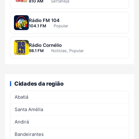
810 AM
·
Sertaneja
Rádio FM 104
104.1 FM
·
Popular
Rádio Cornélio
98.1 FM
·
Notícias, Popular
Cidades da região
Abatiá
Santa Amélia
Andirá
Bandeirantes