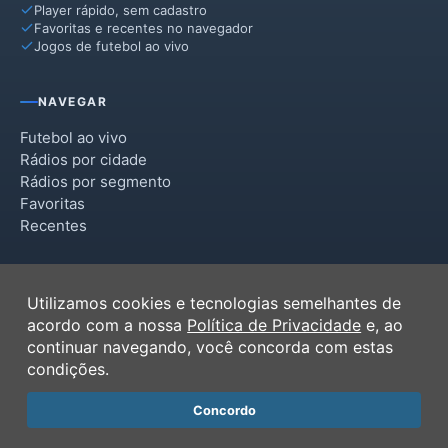
Player rápido, sem cadastro
Favoritas e recentes no navegador
Jogos de futebol ao vivo
NAVEGAR
Futebol ao vivo
Rádios por cidade
Rádios por segmento
Favoritas
Recentes
INSTITUCIONAL
Utilizamos cookies e tecnologias semelhantes de
Termos de Uso
acordo com a nossa
Política de Privacidade
e, ao
Política de Privacidade
continuar navegando, você concorda com estas
Ferramentas
condições.
Contato
Concordo