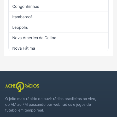
Congonhinhas
Itambaracá
Leópolis
Nova América da Colina
Nova Fátima
Ribeirão do Pinhal
Santa Mariana
Santo Antônio do Paraíso
Sertaneja
O jeito mais rápido de ouvir rádios brasileiras ao vivo,
Uraí
do AM ao FM passando por web rádios e jogos de
futebol em tempo real.