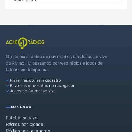
Nova Esperança do Sudoeste
Nova Prata do Iguaçu
Pinhal de São Bento
Renascença
O jeito mais rápido de ouvir rádios brasileiras ao vivo,
Salgado Filho
do AM ao FM passando por web rádios e jogos de
futebol em tempo real.
Salto do Lontra
Player rápido, sem cadastro
Santo Antônio do Sudoeste
Favoritas e recentes no navegador
Jogos de futebol ao vivo
São Jorge d'Oeste
Verê
NAVEGAR
Futebol ao vivo
Rádios por cidade
Rádios por segmento