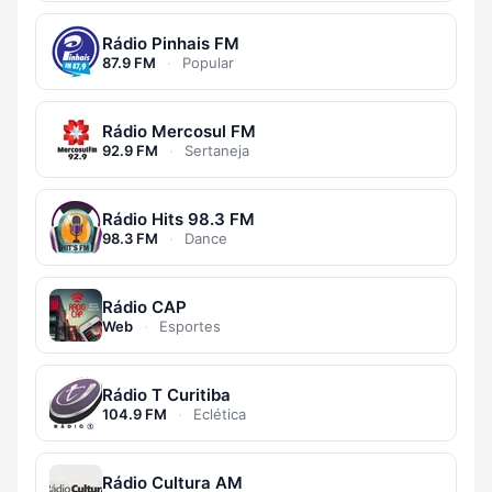
Rádio Pinhais FM
87.9 FM
·
Popular
Rádio Mercosul FM
92.9 FM
·
Sertaneja
Rádio Hits 98.3 FM
98.3 FM
·
Dance
Rádio CAP
Web
·
Esportes
Rádio T Curitiba
104.9 FM
·
Eclética
Rádio Cultura AM