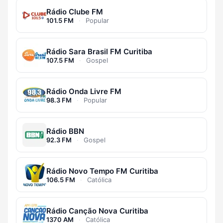
Rádio Clube FM
101.5 FM
·
Popular
Rádio Sara Brasil FM Curitiba
107.5 FM
·
Gospel
Rádio Onda Livre FM
98.3 FM
·
Popular
Rádio BBN
92.3 FM
·
Gospel
Rádio Novo Tempo FM Curitiba
106.5 FM
·
Católica
Rádio Canção Nova Curitiba
1370 AM
·
Católica