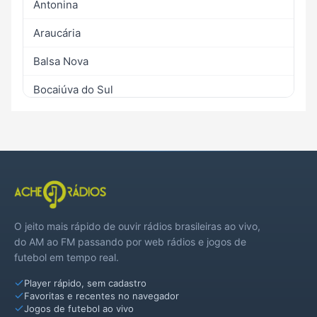
Antonina
Araucária
Balsa Nova
Bocaiúva do Sul
Campina Grande do Sul
Campo Largo
Cerro Azul
Colombo
O jeito mais rápido de ouvir rádios brasileiras ao vivo,
Fazenda Rio Grande
do AM ao FM passando por web rádios e jogos de
futebol em tempo real.
Itapirapuã Paulista
Player rápido, sem cadastro
Jaguariaíva
Favoritas e recentes no navegador
Jogos de futebol ao vivo
Lapa