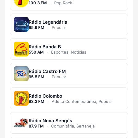
100.3 FM
·
Pop Rock
Rádio Legendária
95.9 FM
·
Popular
Rádio Banda B
550 AM
·
Esportes, Notícias
Rádio Castro FM
95.5 FM
·
Popular
Rádio Colombo
93.3 FM
·
Adulta Contemporânea, Popular
Rádio Nova Sengés
87.9 FM
·
Comunitária, Sertaneja