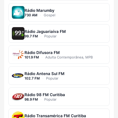
Rádio Marumby
730 AM
·
Gospel
Rádio Jaguariaíva FM
99.7 FM
·
Popular
Rádio Difusora FM
101.9 FM
·
Adulta Contemporânea, MPB
Rádio Antena Sul FM
102.7 FM
·
Popular
Rádio 98 FM Curitiba
98.9 FM
·
Popular
Rádio Transamérica FM Curitiba