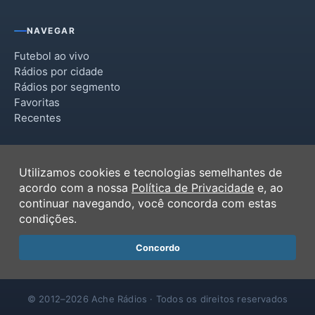
Piraí do Sul
NAVEGAR
Piraquara
Futebol ao vivo
Rádios por cidade
Quatro Barras
Rádios por segmento
Favoritas
Rio Branco do Sul
Recentes
Sengés
INSTITUCIONAL
Tijucas do Sul
Utilizamos cookies e tecnologias semelhantes de
Termos de Uso
acordo com a nossa
Política de Privacidade
e, ao
Tunas do Paraná
Política de Privacidade
continuar navegando, você concorda com estas
Ferramentas
condições.
Contato
Concordo
© 2012–2026 Ache Rádios · Todos os direitos reservados