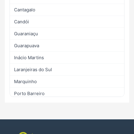
Cantagalo
Candói
Guaraniaçu
Guarapuava
Inácio Martins
Laranjeiras do Sul
Marquinho
Porto Barreiro
Quedas do Iguaçu
Reserva do Iguaçu
Rio Bonito do Iguaçu