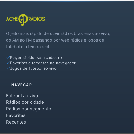
Ibema
Lindoeste
O jeito mais rápido de ouvir rádios brasileiras ao vivo,
Nova Aurora
do AM ao FM passando por web rádios e jogos de
futebol em tempo real.
Santa Lúcia
Player rápido, sem cadastro
Santa Tereza do Oeste
Favoritas e recentes no navegador
Jogos de futebol ao vivo
Três Barras do Paraná
NAVEGAR
Futebol ao vivo
Rádios por cidade
Rádios por segmento
Favoritas
Recentes