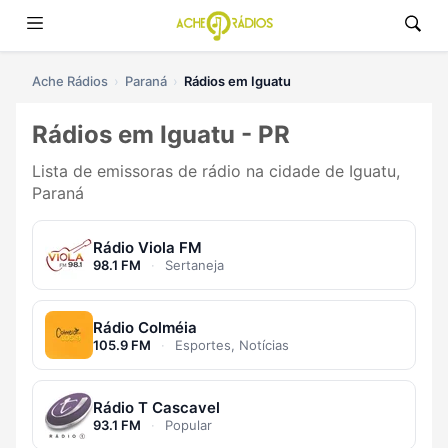
Ache Rádios
Paraná
Rádios em Iguatu
Rádios em Iguatu - PR
Lista de emissoras de rádio na cidade de Iguatu,
Paraná
Rádio Viola FM
98.1 FM
·
Sertaneja
Rádio Colméia
105.9 FM
·
Esportes, Notícias
Rádio T Cascavel
93.1 FM
·
Popular