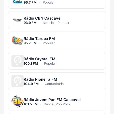
96.7 FM
·
Popular
Rádio CBN Cascavel
93.9 FM
·
Notícias, Popular
Rádio Tarobá FM
95.7 FM
·
Popular
Rádio Crystal FM
100.1 FM
·
Popular
Rádio Pioneira FM
104.9 FM
·
Comunitária
Rádio Jovem Pan FM Cascavel
101.5 FM
·
Dance, Pop Rock