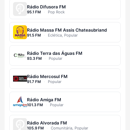
Rádio Difusora FM
95.1 FM
·
Pop Rock
Rádio Massa FM Assis Chateaubriand
91.5 FM
·
Eclética, Popular
Rádio Terra das Águas FM
93.3 FM
·
Popular
Rádio Mercosul FM
91.7 FM
·
Popular
Rádio Amiga FM
101.3 FM
·
Popular
Rádio Alvorada FM
105.9 FM
·
Comunitária, Popular