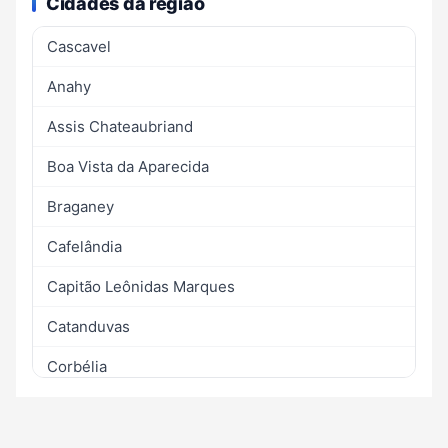
Cidades da região
Cascavel
Anahy
Assis Chateaubriand
Boa Vista da Aparecida
Braganey
Cafelândia
Capitão Leônidas Marques
Catanduvas
Corbélia
Diamante do Sul
Formosa do Oeste