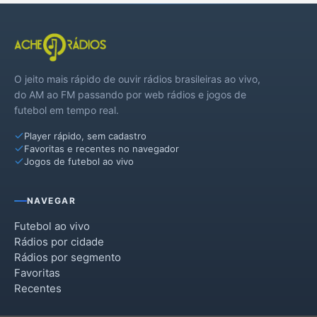
Guaraniaçu
Ibema
O jeito mais rápido de ouvir rádios brasileiras ao vivo,
Iguatu
do AM ao FM passando por web rádios e jogos de
futebol em tempo real.
Iracema do Oeste
Player rápido, sem cadastro
Jesuítas
Favoritas e recentes no navegador
Jogos de futebol ao vivo
Lindoeste
Quarto Centenário
NAVEGAR
Santa Lúcia
Futebol ao vivo
Rádios por cidade
Santa Tereza do Oeste
Rádios por segmento
Favoritas
Três Barras do Paraná
Recentes
Tupãssi