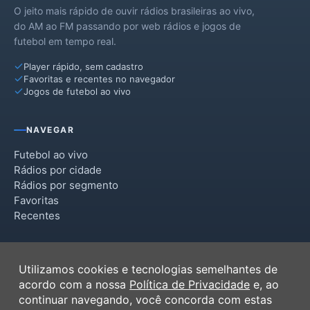
O jeito mais rápido de ouvir rádios brasileiras ao vivo,
Sertaneja
do AM ao FM passando por web rádios e jogos de
futebol em tempo real.
Player rápido, sem cadastro
Favoritas e recentes no navegador
Jogos de futebol ao vivo
NAVEGAR
Futebol ao vivo
Rádios por cidade
Rádios por segmento
Favoritas
Recentes
INSTITUCIONAL
Utilizamos cookies e tecnologias semelhantes de
Termos de Uso
acordo com a nossa
Política de Privacidade
e, ao
Política de Privacidade
continuar navegando, você concorda com estas