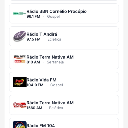
Rádio BBN Cornélio Procópio
96.1 FM
·
Gospel
Rádio T Andirá
97.5 FM
·
Eclética
Rádio Terra Nativa AM
810 AM
·
Sertaneja
Rádio Vida FM
104.9 FM
·
Gospel
Rádio Terra Nativa AM
1560 AM
·
Eclética
Rádio FM 104