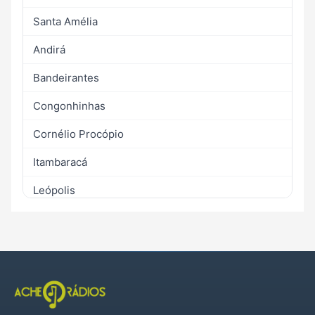
Santa Amélia
Andirá
Bandeirantes
Congonhinhas
Cornélio Procópio
Itambaracá
Leópolis
Nova América da Colina
Ribeirão do Pinhal
Santa Mariana
Santo Antônio do Paraíso