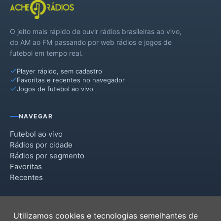
Nova Aliança do Ivaí
O jeito mais rápido de ouvir rádios brasileiras ao vivo,
Nova Londrina
do AM ao FM passando por web rádios e jogos de
futebol em tempo real.
Paraíso do Norte
Player rápido, sem cadastro
Paranapoema
Favoritas e recentes no navegador
Jogos de futebol ao vivo
Planaltina do Paraná
Porto Rico
NAVEGAR
Querência do Norte
Futebol ao vivo
Rádios por cidade
Santa Cruz de Monte Castelo
Rádios por segmento
Favoritas
Santa Isabel do Ivaí
Recentes
Santa Mônica
INSTITUCIONAL
Santo Antônio do Caiuá
Utilizamos cookies e tecnologias semelhantes de