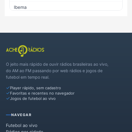
Ibema
Iguatu
Nova Aurora
São Pedro do Iguaçu
Três Barras do Paraná
O jeito mais rápido de ouvir rádios brasileiras ao vivo,
do AM ao FM passando por web rádios e jogos de
futebol em tempo real.
Player rápido, sem cadastro
Favoritas e recentes no navegador
Jogos de futebol ao vivo
NAVEGAR
Futebol ao vivo
Rádios por cidade