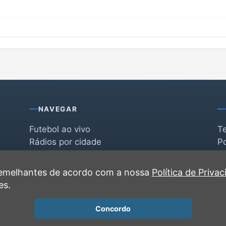
NAVEGAR
Futebol ao vivo
T
Rádios por cidade
Po
Rádios por segmento
F
po
Favoritas
C
 semelhantes de acordo com a nossa
Política de Priva
Recentes
es.
Concordo