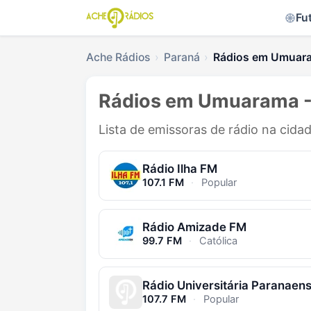
Fu
Ache Rádios
Paraná
Rádios em Umuar
Rádios em Umuarama -
Lista de emissoras de rádio na cid
Rádio Ilha FM
107.1 FM
·
Popular
Rádio Amizade FM
99.7 FM
·
Católica
Rádio Universitária Paranaen
107.7 FM
·
Popular