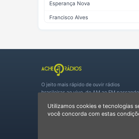
Esperança Nova
Francisco Alves
Icaraíma
Iporã
Ivaté
Maria Helena
O jeito mais rápido de ouvir rádios
Mariluz
brasileiras ao vivo, do AM ao FM passando
Nova Olímpia
por web rádios e jogos de futebol em tem
Utilizamos cookies e tecnologias
real.
você concorda com estas condiçõ
Pacaraima
Player rápido, sem cadastro
Favoritas e recentes no navegador
Perobal
Jogos de futebol ao vivo