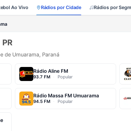
tebol Ao Vivo
Rádios por Cidade
Rádios por Seg
ama
 PR
ade de Umuarama, Paraná
Rádio Aline FM
93.7 FM
·
Popular
Rádio Massa FM Umuarama
94.5 FM
·
Popular
se