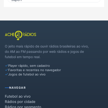
Magé
Maricá
Mesquita
Miguel Pereira
O jeito mais rápido de ouvir rádios brasileiras ao vivo,
Nilópolis
do AM ao FM passando por web rádios e jogos de
futebol em tempo real.
Paracambi
Player rápido, sem cadastro
Petrópolis
Favoritas e recentes no navegador
Jogos de futebol ao vivo
Queimados
São João de Meriti
NAVEGAR
Seropédica
Futebol ao vivo
Rádios por cidade
Tanguá
Rádios por segmento