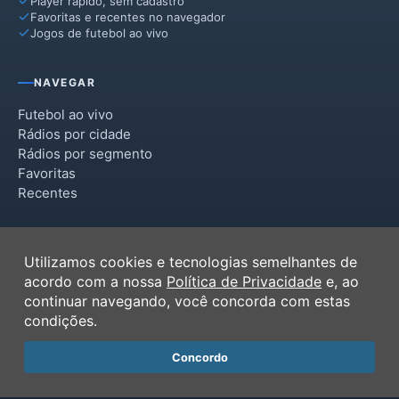
Player rápido, sem cadastro
Favoritas e recentes no navegador
Jogos de futebol ao vivo
NAVEGAR
Futebol ao vivo
Rádios por cidade
Rádios por segmento
Favoritas
Recentes
INSTITUCIONAL
Utilizamos cookies e tecnologias semelhantes de
Termos de Uso
acordo com a nossa
Política de Privacidade
e, ao
Política de Privacidade
continuar navegando, você concorda com estas
Ferramentas
condições.
Contato
Concordo