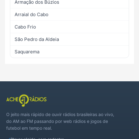
Armação dos Búzios
Arraial do Cabo
Cabo Frio
São Pedro da Aldeia
Saquarema
O jeito mais rápido de ouvir rádios brasileiras ao vivo,
do AM ao FM passando por web rádios e jogos de
futebol em tempo real.