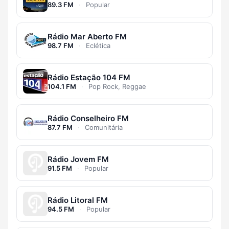
89.3 FM
·
Popular
Rádio Mar Aberto FM
98.7 FM
·
Eclética
Rádio Estação 104 FM
104.1 FM
·
Pop Rock, Reggae
Rádio Conselheiro FM
87.7 FM
·
Comunitária
Rádio Jovem FM
91.5 FM
·
Popular
Rádio Litoral FM
94.5 FM
·
Popular