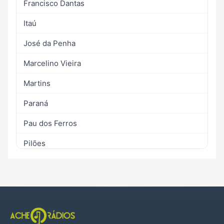
Francisco Dantas
Itaú
José da Penha
Marcelino Vieira
Martins
Paraná
Pau dos Ferros
Pilões
Portalegre
Rafael Fernandes
Riacho da Cruz
Rodolfo Fernandes