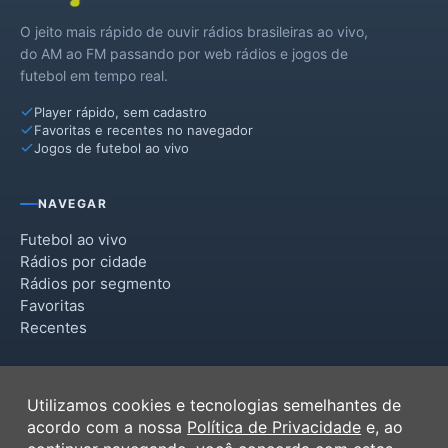
O jeito mais rápido de ouvir rádios brasileiras ao vivo,
São Francisco do Oeste
do AM ao FM passando por web rádios e jogos de
futebol em tempo real.
Severiano Melo
Player rápido, sem cadastro
Taboleiro Grande
Favoritas e recentes no navegador
Jogos de futebol ao vivo
Tenente Ananias
Umarizal
NAVEGAR
Futebol ao vivo
Rádios por cidade
Rádios por segmento
Favoritas
Recentes
INSTITUCIONAL
Utilizamos cookies e tecnologias semelhantes de
Termos de Uso
acordo com a nossa
Política de Privacidade
e, ao
Política de Privacidade