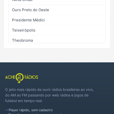
Ouro Preto do Oeste
Presidente Médici
Teixeirópolis
Theobroma
Urupá
Vale do Paraíso
O jeito mais rápido de ouvir rádios brasileiras ao vivo,
do AM ao FM passando por web rádios e jogos de
futebol em tempo real.
Player rápido, sem cadastro