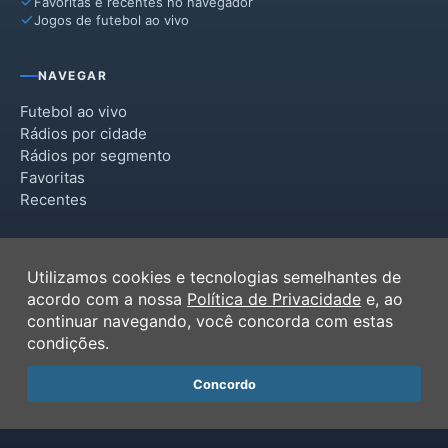
Favoritas e recentes no navegador
Jogos de futebol ao vivo
NAVEGAR
Futebol ao vivo
Rádios por cidade
Rádios por segmento
Favoritas
Recentes
INSTITUCIONAL
Utilizamos cookies e tecnologias semelhantes de
Termos de Uso
acordo com a nossa
Política de Privacidade
e, ao
Política de Privacidade
continuar navegando, você concorda com estas
Ferramentas
condições.
Contato
Concordo