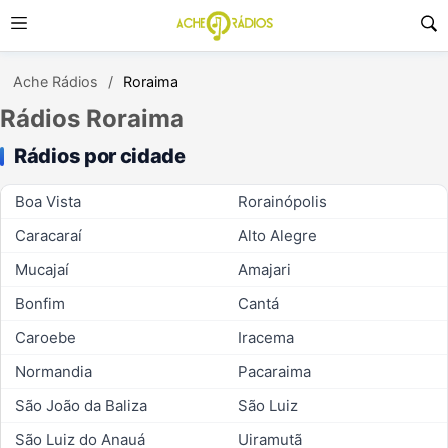
Ache Rádios
Roraima
Rádios Roraima
Rádios por cidade
Boa Vista
Rorainópolis
Caracaraí
Alto Alegre
Mucajaí
Amajari
Bonfim
Cantá
Caroebe
Iracema
Normandia
Pacaraima
São João da Baliza
São Luiz
São Luiz do Anauá
Uiramutã