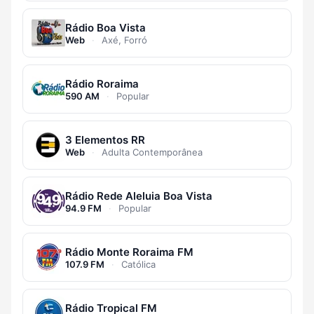
Rádio Boa Vista
Web
·
Axé, Forró
Rádio Roraima
590 AM
·
Popular
3 Elementos RR
Web
·
Adulta Contemporânea
Rádio Rede Aleluia Boa Vista
94.9 FM
·
Popular
Rádio Monte Roraima FM
107.9 FM
·
Católica
Rádio Tropical FM