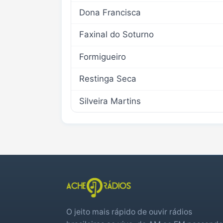
Dona Francisca
Faxinal do Soturno
Formigueiro
Restinga Seca
Silveira Martins
O jeito mais rápido de ouvir rádios