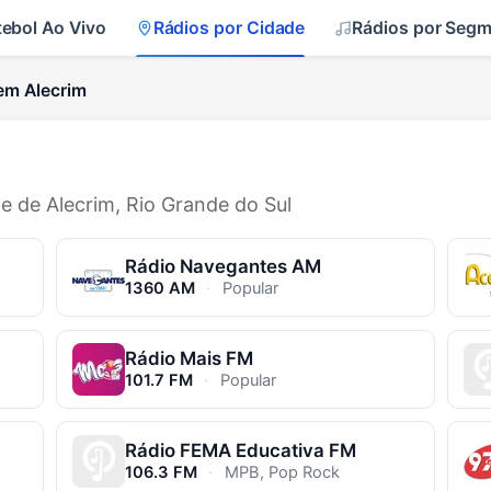
tebol Ao Vivo
Rádios por Cidade
Rádios por Seg
em Alecrim
de de Alecrim, Rio Grande do Sul
Rádio Navegantes AM
1360 AM
·
Popular
Rádio Mais FM
101.7 FM
·
Popular
Rádio FEMA Educativa FM
106.3 FM
·
MPB, Pop Rock