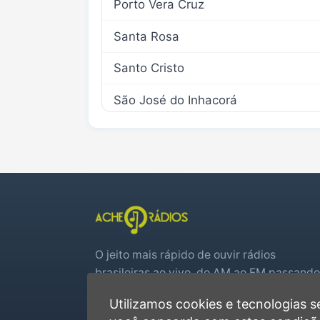
Porto Vera Cruz
Santa Rosa
Santo Cristo
São José do Inhacorá
O jeito mais rápido de ouvir rádios
brasileiras ao vivo, do AM ao FM passando
por web rádios e jogos de futebol em tem
Utilizamos cookies e tecnologias
real.