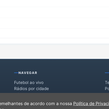
NAVEGAR
Futebol ao vivo
T
Rádios por cidade
Po
Rádios por segmento
F
po
Favoritas
C
 semelhantes de acordo com a nossa
Política de Priva
Recentes