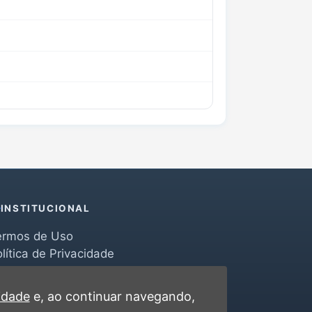
INSTITUCIONAL
ermos de Uso
lítica de Privacidade
erramentas
ontato
cidade
e, ao continuar navegando,