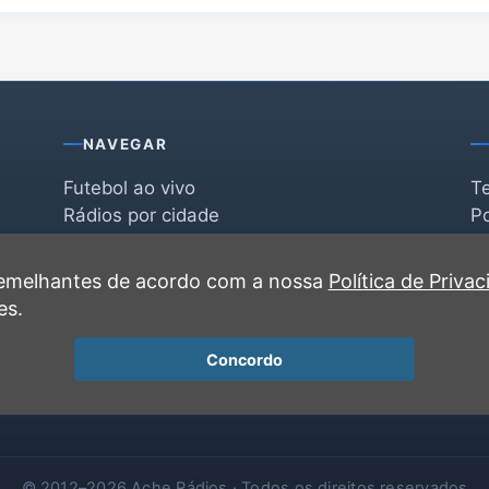
NAVEGAR
Futebol ao vivo
T
Rádios por cidade
Po
Rádios por segmento
F
po
Favoritas
C
 semelhantes de acordo com a nossa
Política de Priva
Recentes
es.
Concordo
© 2012–2026 Ache Rádios · Todos os direitos reservados