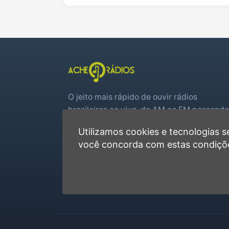
Uruguaiana
O jeito mais rápido de ouvir rádios
brasileiras ao vivo, do AM ao FM passando
por web rádios e jogos de futebol em tem
Utilizamos cookies e tecnologias
real.
você concorda com estas condiçõ
Player rápido, sem cadastro
Favoritas e recentes no navegador
Jogos de futebol ao vivo