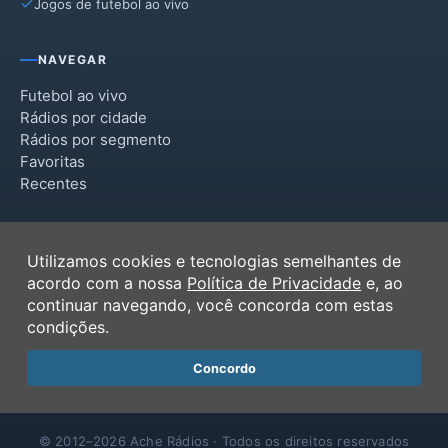
Jogos de futebol ao vivo
São José do Hortêncio
São José do Sul
NAVEGAR
São Sebastião do Caí
Futebol ao vivo
Rádios por cidade
São Vendelino
Rádios por segmento
Favoritas
Tupandi
Recentes
Vale Real
INSTITUCIONAL
Utilizamos cookies e tecnologias semelhantes de
Termos de Uso
acordo com a nossa
Política de Privacidade
e, ao
Política de Privacidade
continuar navegando, você concorda com estas
Ferramentas
condições.
Contato
Concordo
© 2012–2026 Ache Rádios · Todos os direitos reservados