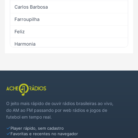
Carlos Barbosa
Farroupilha
Feliz
Harmonia
Linha Nova
Maratá
Montenegro
Pareci Novo
O jeito mais rápido de ouvir rádios brasileiras ao vivo,
Poço das Antas
do AM ao FM passando por web rádios e jogos de
futebol em tempo real.
Portão
Player rápido, sem cadastro
Salvador do Sul
Favoritas e recentes no navegador