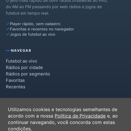
O jeito mais rápido de ouvir rádios brasileiras ao vivo,
do AM ao FM passando por web rádios e jogos de
futebol em tempo real.
Player rápido, sem cadastro
Favoritas e recentes no navegador
Jogos de futebol ao vivo
NAVEGAR
Futebol ao vivo
Rádios por cidade
Rádios por segmento
Favoritas
Recentes
INSTITUCIONAL
Utilizamos cookies e tecnologias semelhantes de
Termos de Uso
acordo com a nossa
Política de Privacidade
e, ao
Política de Privacidade
continuar navegando, você concorda com estas
Ferramentas
condições.