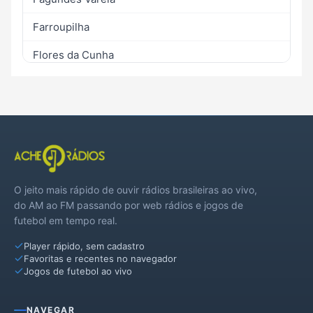
Farroupilha
Flores da Cunha
Garibaldi
Monte Belo do Sul
Nova Pádua
Nova Roma do Sul
O jeito mais rápido de ouvir rádios brasileiras ao vivo,
Santa Tereza
do AM ao FM passando por web rádios e jogos de
futebol em tempo real.
São Marcos
Player rápido, sem cadastro
Veranópolis
Favoritas e recentes no navegador
Jogos de futebol ao vivo
Vila Flores
NAVEGAR